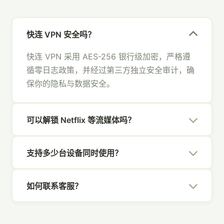
快连 VPN 安全吗？
快连 VPN 采用 AES-256 银行级加密，严格遵
循零日志政策，并经过第三方独立安全审计，确
保你的隐私与数据安全。
可以解锁 Netflix 等流媒体吗？
可以。快连 VPN 拥有专为流媒体优化的节点，
支持多少台设备同时使用？
支持 Netflix、Hulu、Disney+、YouTube 等主
流平台，畅享全球内容。
一个快连 VPN 账号支持 5 台设备同时在线，覆
如何联系客服？
盖你的所有设备，全家共享安全网络。
你可以通过官网右下角的在线聊天、发送邮件至
[email protected]
，或通过社交媒体联系我们，