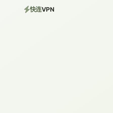
快连
VPN