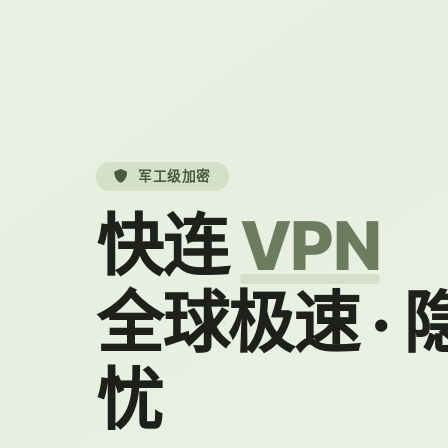
军工级加密
快连
VPN
全球极速 ·
忧