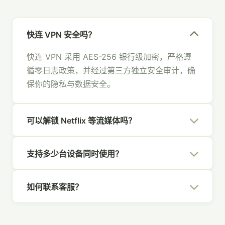
快连 VPN 安全吗？
快连 VPN 采用 AES-256 银行级加密，严格遵
循零日志政策，并经过第三方独立安全审计，确
保你的隐私与数据安全。
可以解锁 Netflix 等流媒体吗？
可以。快连 VPN 拥有专为流媒体优化的节点，
支持多少台设备同时使用？
支持 Netflix、Hulu、Disney+、YouTube 等主
流平台，畅享全球内容。
一个快连 VPN 账号支持 5 台设备同时在线，覆
如何联系客服？
盖你的所有设备，全家共享安全网络。
你可以通过官网右下角的在线聊天、发送邮件至
[email protected]
，或通过社交媒体联系我们，