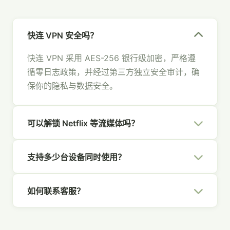
快连 VPN 安全吗？
快连 VPN 采用 AES-256 银行级加密，严格遵
循零日志政策，并经过第三方独立安全审计，确
保你的隐私与数据安全。
可以解锁 Netflix 等流媒体吗？
可以。快连 VPN 拥有专为流媒体优化的节点，
支持多少台设备同时使用？
支持 Netflix、Hulu、Disney+、YouTube 等主
流平台，畅享全球内容。
一个快连 VPN 账号支持 5 台设备同时在线，覆
如何联系客服？
盖你的所有设备，全家共享安全网络。
你可以通过官网右下角的在线聊天、发送邮件至
[email protected]
，或通过社交媒体联系我们，